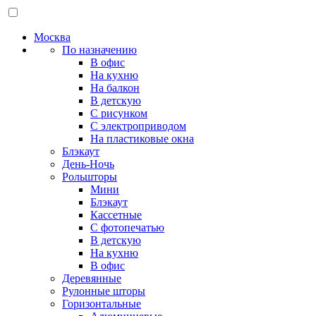
Москва
По назначению
В офис
На кухню
На балкон
В детскую
С рисунком
С электроприводом
На пластиковые окна
Блэкаут
День-Ночь
Рольшторы
Мини
Блэкаут
Кассетные
С фотопечатью
В детскую
На кухню
В офис
Деревянные
Рулонные шторы
Горизонтальные