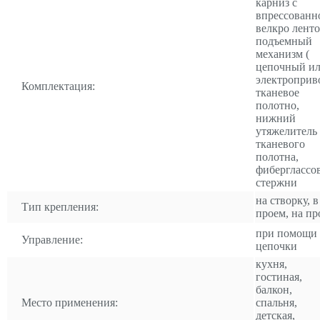
карниз с
впрессованн
велкро ленто
подъемный
механизм (
цепочный и
электроприво
Комплектация:
тканевое
полотно,
нижний
утяжелитель
тканевого
полотна,
фиберглассо
стержни
на створку, в
Тип крепления:
проем, на пр
при помощи
Управление:
цепочки
кухня,
гостиная,
балкон,
Место применения:
спальня,
детская,