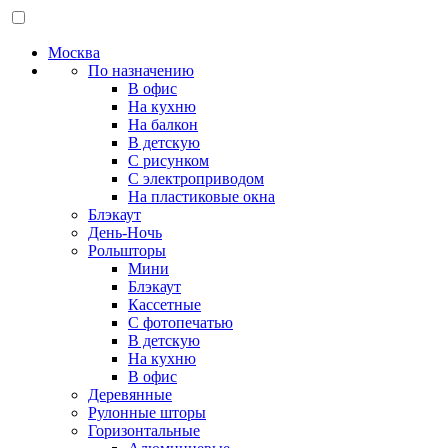
Москва
По назначению
В офис
На кухню
На балкон
В детскую
С рисунком
С электроприводом
На пластиковые окна
Блэкаут
День-Ночь
Рольшторы
Мини
Блэкаут
Кассетные
С фотопечатью
В детскую
На кухню
В офис
Деревянные
Рулонные шторы
Горизонтальные