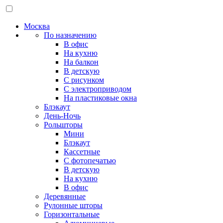
Москва
По назначению
В офис
На кухню
На балкон
В детскую
С рисунком
С электроприводом
На пластиковые окна
Блэкаут
День-Ночь
Рольшторы
Мини
Блэкаут
Кассетные
С фотопечатью
В детскую
На кухню
В офис
Деревянные
Рулонные шторы
Горизонтальные