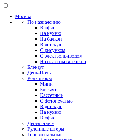
Москва
По назначению
В офис
На кухню
На балкон
В детскую
С рисунком
С электроприводом
На пластиковые окна
Блэкаут
День-Ночь
Рольшторы
Мини
Блэкаут
Кассетные
С фотопечатью
В детскую
На кухню
В офис
Деревянные
Рулонные шторы
Горизонтальные