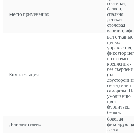
гостиная,
балкон,
Место применения:
спальня,
детская,
столовая
кабинет, офи
вал с тканью
цепью
управления,
фиксатор це
и системы
крепления -
без сверлени
Комплектация:
(на
двусторонни
скотч) или н
саморезы. П
умолчанию -
цвет
фурнитуры
белый.
боковая
Дополнительно:
фиксирующа
леска