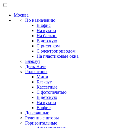
Москва
По назначению
В офис
На кухню
На балкон
В детскую
С рисунком
С электроприводом
На пластиковые окна
Блэкаут
День-Ночь
Рольшторы
Мини
Блэкаут
Кассетные
С фотопечатью
В детскую
На кухню
В офис
Деревянные
Рулонные шторы
Горизонтальные