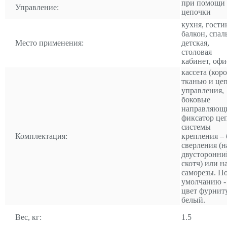
при помощи
Управление:
цепочки
кухня, гости
балкон, спал
Место применения:
детская,
столовая
кабинет, офи
кассета (коро
тканью и це
управления,
боковые
направляющ
фиксатор це
системы
Комплектация:
крепления – 
сверления (н
двусторонни
скотч) или н
саморезы. П
умолчанию -
цвет фурнит
белый.
Вес, кг:
1.5