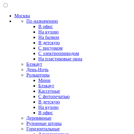
Москва
По назначению
В офис
На кухню
На балкон
В детскую
С рисунком
С электроприводом
На пластиковые окна
Блэкаут
День-Ночь
Рольшторы
Мини
Блэкаут
Кассетные
С фотопечатью
В детскую
На кухню
В офис
Деревянные
Рулонные шторы
Горизонтальные