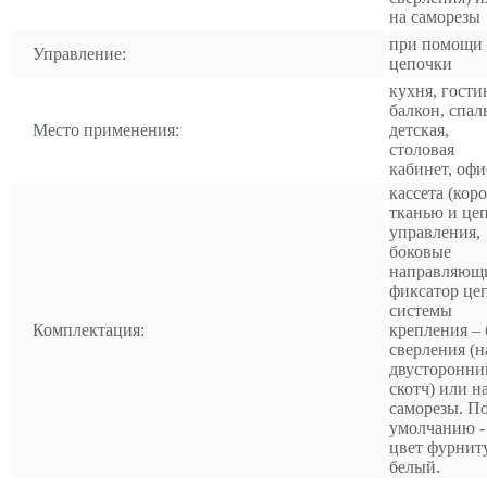
на саморезы
при помощи
Управление:
цепочки
кухня, гости
балкон, спал
Место применения:
детская,
столовая
кабинет, офи
кассета (коро
тканью и це
управления,
боковые
направляющ
фиксатор це
системы
Комплектация:
крепления – 
сверления (н
двусторонни
скотч) или н
саморезы. П
умолчанию -
цвет фурнит
белый.