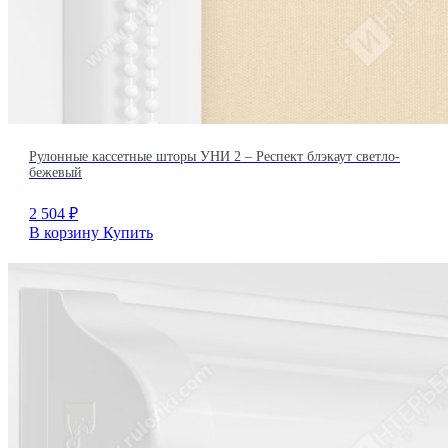
Рулонные кассетные шторы УНИ 2 – Респект блэкаут светло-
бежевый
2 504
₽
В корзину
Купить