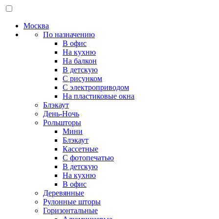
Москва
По назначению
В офис
На кухню
На балкон
В детскую
С рисунком
С электроприводом
На пластиковые окна
Блэкаут
День-Ночь
Рольшторы
Мини
Блэкаут
Кассетные
С фотопечатью
В детскую
На кухню
В офис
Деревянные
Рулонные шторы
Горизонтальные